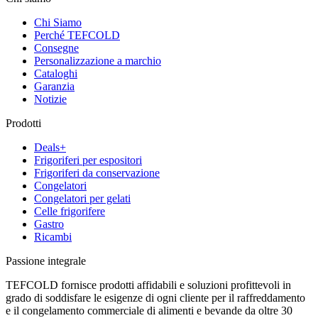
Chi Siamo
Perché TEFCOLD
Consegne
Personalizzazione a marchio
Cataloghi
Garanzia
Notizie
Prodotti
Deals+
Frigoriferi per espositori
Frigoriferi da conservazione
Congelatori
Congelatori per gelati
Celle frigorifere
Gastro
Ricambi
Passione integrale
TEFCOLD fornisce prodotti affidabili e soluzioni profittevoli in
grado di soddisfare le esigenze di ogni cliente per il raffreddamento
e il congelamento commerciale di alimenti e bevande da oltre 30