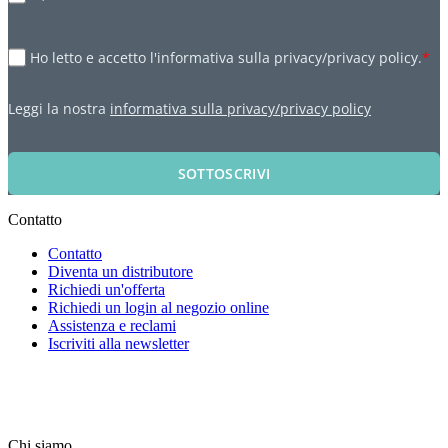
Ho letto e accetto l'informativa sulla privacy/privacy policy.
*
Leggi la nostra
informativa sulla privacy/privacy policy
SOTTOSCRIVI
Contatto
Contatto
Diventa un distributore
Richiedi un'offerta
Richiedi un login al negozio online
Assistenza e reclami
Iscriviti alla newsletter
Chi siamo