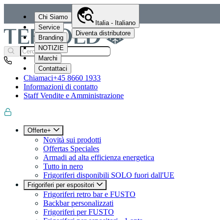
Chi Siamo
Italia - Italiano
Service
Diventa distributore
Branding
NOTIZIE
Marchi
Contattaci
Chiamaci
+45 8660 1933
Informazioni di contatto
Staff Vendite e Amministrazione
Offerte+
Novità sui prodotti
Offertas Speciales
Armadi ad alta efficienza energetica
Tutto in nero
Frigoriferi disponibili SOLO fuori dall'UE
Frigoriferi per espositori
Frigoriferi retro bar e FUSTO
Backbar personalizzati
Frigoriferi per FUSTO