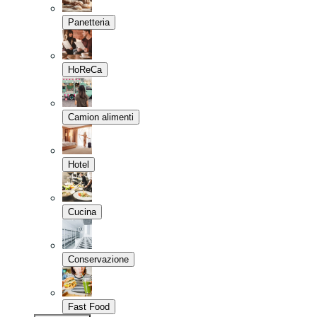
Panetteria
HoReCa
Camion alimenti
Hotel
Cucina
Conservazione
Fast Food