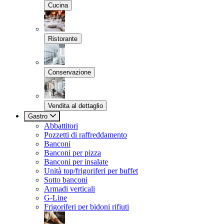
Cucina
Ristorante
Conservazione
Vendita al dettaglio
Gastro
Abbattitori
Pozzetti di raffreddamento
Banconi
Banconi per pizza
Banconi per insalate
Unità top/frigoriferi per buffet
Sotto banconi
Armadi verticali
G-Line
Frigoriferi per bidoni rifiuti