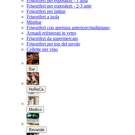
Frigoriferi per espositori - 1 anta
Frigoriferi per espositori - 2-3 ante
Frigoriferi per lattine
Frigoriferi a isola
Minibar
Frigoriferi con apertura anteriore/multipiano
Armadi refrigerati in vetro
Frigoriferi da supermercato
Frigoriferi per top del tavolo
Cellette per vino
Bar
HoReCa
Medico
Bevande