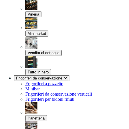
Vineria
Minimarket
Vendita al dettaglio
Tutto in nero
Frigoriferi da conservazione
Frigoriferi a pozzetto
Minibar
Frigoriferi da conservazione verticali
Frigoriferi per bidoni rifiuti
Panetteria