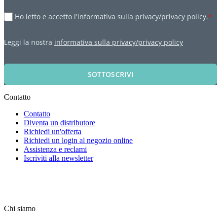
Ho letto e accetto l'informativa sulla privacy/privacy policy.
*
Leggi la nostra
informativa sulla privacy/privacy policy
SOTTOSCRIVI
Contatto
Contatto
Diventa un distributore
Richiedi un'offerta
Richiedi un login al negozio online
Assistenza e reclami
Iscriviti alla newsletter
Chi siamo