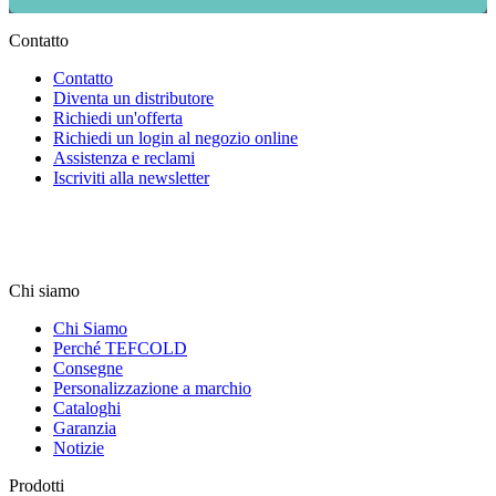
Contatto
Contatto
Diventa un distributore
Richiedi un'offerta
Richiedi un login al negozio online
Assistenza e reclami
Iscriviti alla newsletter
Chi siamo
Chi Siamo
Perché TEFCOLD
Consegne
Personalizzazione a marchio
Cataloghi
Garanzia
Notizie
Prodotti