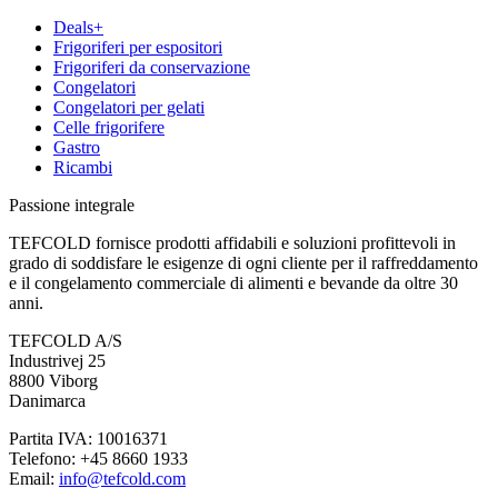
Deals+
Frigoriferi per espositori
Frigoriferi da conservazione
Congelatori
Congelatori per gelati
Celle frigorifere
Gastro
Ricambi
Passione integrale
TEFCOLD fornisce prodotti affidabili e soluzioni profittevoli in
grado di soddisfare le esigenze di ogni cliente per il raffreddamento
e il congelamento commerciale di alimenti e bevande da oltre 30
anni.
TEFCOLD A/S
Industrivej 25
8800 Viborg
Danimarca
Partita IVA: 10016371
Telefono: +45 8660 1933
Email:
info@tefcold.com