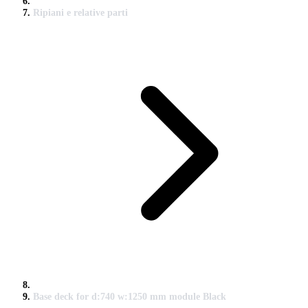
Ripiani e relative parti
Base deck for d:740 w:1250 mm module Black