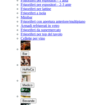
Frigoriferi per espositori - 1 anta
Frigoriferi per espositori - 2-3 ante
Frigoriferi per lattine
Frigoriferi a isola
Minibar
Frigoriferi con apertura anteriore/multipiano
Armadi refrigerati in vetro
Frigoriferi da supermercato
Frigoriferi per top del tavolo
Cellette per vino
Bar
HoReCa
Medico
Bevande