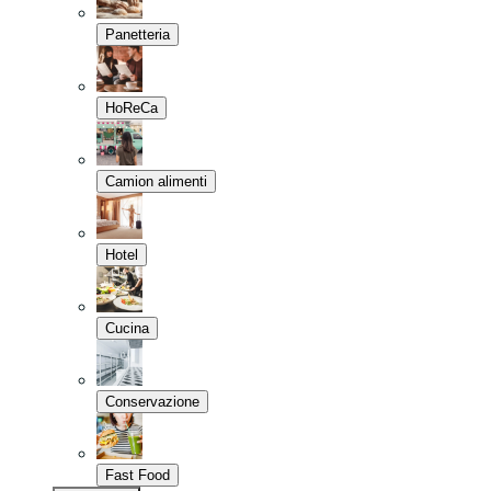
Panetteria
HoReCa
Camion alimenti
Hotel
Cucina
Conservazione
Fast Food