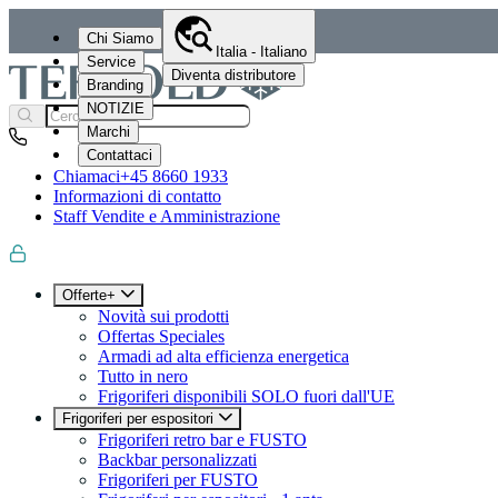
Chi Siamo
Italia - Italiano
Service
Diventa distributore
Branding
NOTIZIE
Marchi
Contattaci
Chiamaci
+45 8660 1933
Informazioni di contatto
Staff Vendite e Amministrazione
Offerte+
Novità sui prodotti
Offertas Speciales
Armadi ad alta efficienza energetica
Tutto in nero
Frigoriferi disponibili SOLO fuori dall'UE
Frigoriferi per espositori
Frigoriferi retro bar e FUSTO
Backbar personalizzati
Frigoriferi per FUSTO