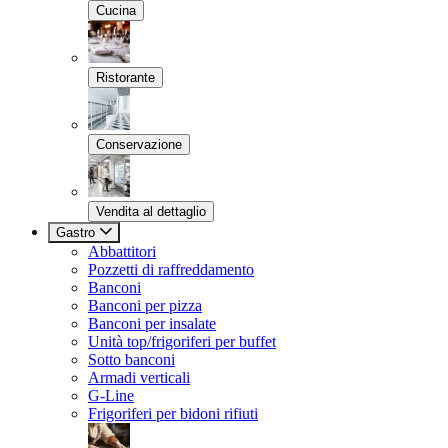
Cucina
Ristorante
Conservazione
Vendita al dettaglio
Gastro
Abbattitori
Pozzetti di raffreddamento
Banconi
Banconi per pizza
Banconi per insalate
Unità top/frigoriferi per buffet
Sotto banconi
Armadi verticali
G-Line
Frigoriferi per bidoni rifiuti