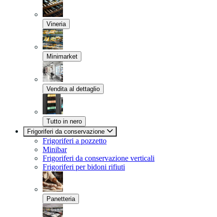
Vineria
Minimarket
Vendita al dettaglio
Tutto in nero
Frigoriferi da conservazione
Frigoriferi a pozzetto
Minibar
Frigoriferi da conservazione verticali
Frigoriferi per bidoni rifiuti
Panetteria