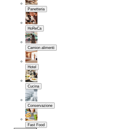
Panetteria
HoReCa
Camion alimenti
Hotel
Cucina
Conservazione
Fast Food