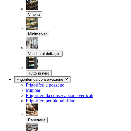
Vineria
Minimarket
Vendita al dettaglio
Tutto in nero
Frigoriferi da conservazione
Frigoriferi a pozzetto
Minibar
Frigoriferi da conservazione verticali
Frigoriferi per bidoni rifiuti
Panetteria