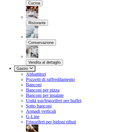
Cucina
Ristorante
Conservazione
Vendita al dettaglio
Gastro
Abbattitori
Pozzetti di raffreddamento
Banconi
Banconi per pizza
Banconi per insalate
Unità top/frigoriferi per buffet
Sotto banconi
Armadi verticali
G-Line
Frigoriferi per bidoni rifiuti