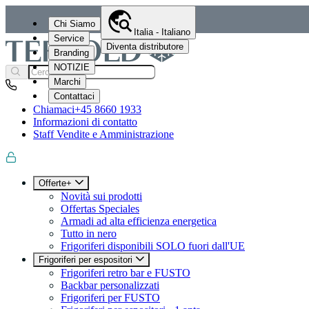
Chi Siamo
Italia - Italiano
Service
Diventa distributore
Branding
NOTIZIE
Marchi
Contattaci
Chiamaci
+45 8660 1933
Informazioni di contatto
Staff Vendite e Amministrazione
Offerte+
Novità sui prodotti
Offertas Speciales
Armadi ad alta efficienza energetica
Tutto in nero
Frigoriferi disponibili SOLO fuori dall'UE
Frigoriferi per espositori
Frigoriferi retro bar e FUSTO
Backbar personalizzati
Frigoriferi per FUSTO