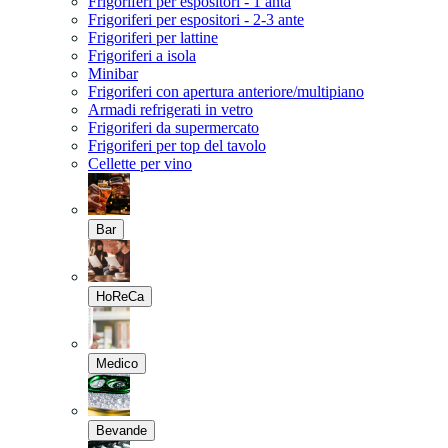
Frigoriferi per espositori - 1 anta
Frigoriferi per espositori - 2-3 ante
Frigoriferi per lattine
Frigoriferi a isola
Minibar
Frigoriferi con apertura anteriore/multipiano
Armadi refrigerati in vetro
Frigoriferi da supermercato
Frigoriferi per top del tavolo
Cellette per vino
Bar
HoReCa
Medico
Bevande