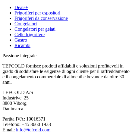
Deals+
Frigoriferi per espositori
Frigoriferi da conservazione
Congelatori
Congelatori per gelati
Celle frigorifere
Gastro
Ricambi
Passione integrale
TEFCOLD fornisce prodotti affidabili e soluzioni profittevoli in
grado di soddisfare le esigenze di ogni cliente per il raffreddamento
e il congelamento commerciale di alimenti e bevande da oltre 30
anni.
TEFCOLD A/S
Industrivej 25
8800 Viborg
Danimarca
Partita IVA: 10016371
Telefono: +45 8660 1933
Email:
info@tefcold.com