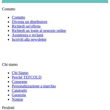
Contatto
Contatto
Diventa un distributore
Richiedi un'offerta
Richiedi un login al negozio online
Assistenza e reclami
Iscriviti alla newsletter
Chi siamo
Chi Siamo
Perché TEFCOLD
Consegne
Personalizzazione a marchio
Cataloghi
Garanzia
Notizie
Prodotti