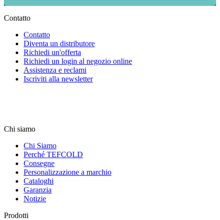
Contatto
Contatto
Diventa un distributore
Richiedi un'offerta
Richiedi un login al negozio online
Assistenza e reclami
Iscriviti alla newsletter
Chi siamo
Chi Siamo
Perché TEFCOLD
Consegne
Personalizzazione a marchio
Cataloghi
Garanzia
Notizie
Prodotti