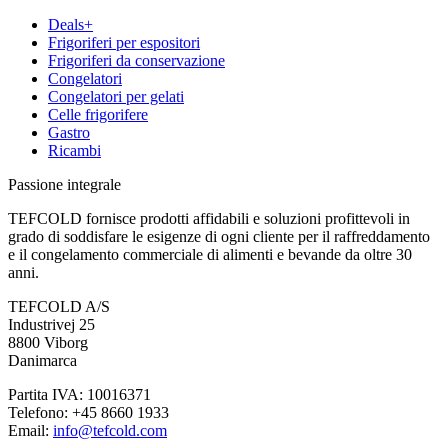
Deals+
Frigoriferi per espositori
Frigoriferi da conservazione
Congelatori
Congelatori per gelati
Celle frigorifere
Gastro
Ricambi
Passione integrale
TEFCOLD fornisce prodotti affidabili e soluzioni profittevoli in
grado di soddisfare le esigenze di ogni cliente per il raffreddamento
e il congelamento commerciale di alimenti e bevande da oltre 30
anni.
TEFCOLD A/S
Industrivej 25
8800 Viborg
Danimarca
Partita IVA: 10016371
Telefono: +45 8660 1933
Email:
info@tefcold.com