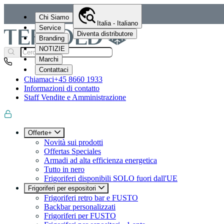
Chi Siamo
Italia - Italiano
Service
Diventa distributore
Branding
NOTIZIE
Marchi
Contattaci
Chiamaci
+45 8660 1933
Informazioni di contatto
Staff Vendite e Amministrazione
Offerte+
Novità sui prodotti
Offertas Speciales
Armadi ad alta efficienza energetica
Tutto in nero
Frigoriferi disponibili SOLO fuori dall'UE
Frigoriferi per espositori
Frigoriferi retro bar e FUSTO
Backbar personalizzati
Frigoriferi per FUSTO