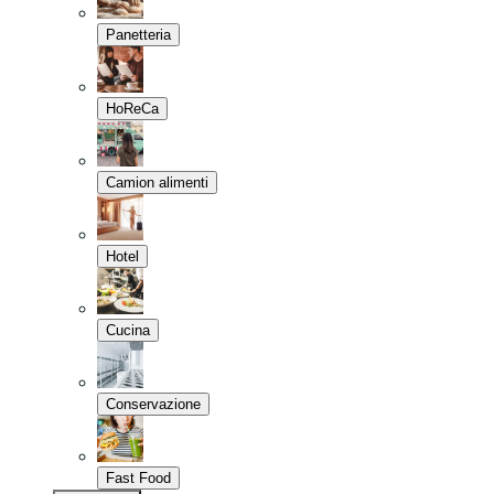
Panetteria
HoReCa
Camion alimenti
Hotel
Cucina
Conservazione
Fast Food