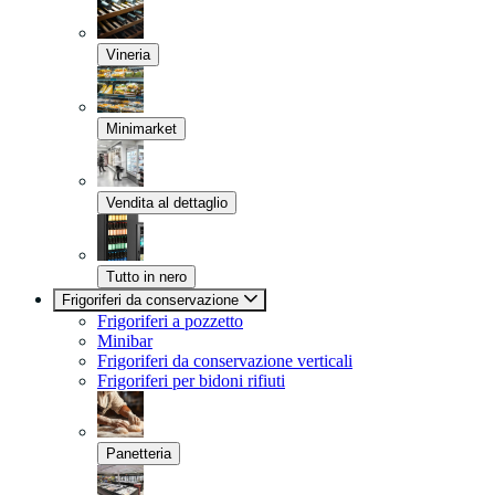
Vineria
Minimarket
Vendita al dettaglio
Tutto in nero
Frigoriferi da conservazione
Frigoriferi a pozzetto
Minibar
Frigoriferi da conservazione verticali
Frigoriferi per bidoni rifiuti
Panetteria