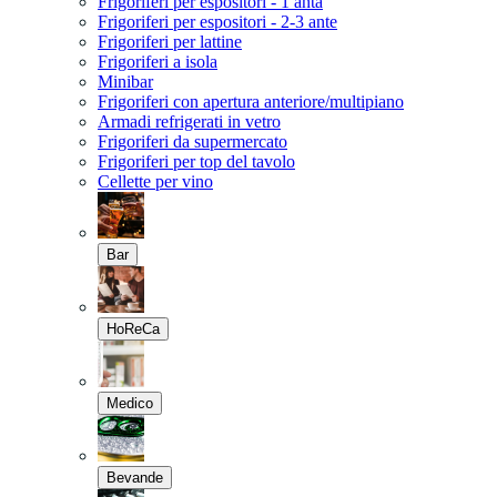
Frigoriferi per espositori - 1 anta
Frigoriferi per espositori - 2-3 ante
Frigoriferi per lattine
Frigoriferi a isola
Minibar
Frigoriferi con apertura anteriore/multipiano
Armadi refrigerati in vetro
Frigoriferi da supermercato
Frigoriferi per top del tavolo
Cellette per vino
Bar
HoReCa
Medico
Bevande