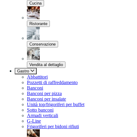
Cucina
Ristorante
Conservazione
Vendita al dettaglio
Gastro
Abbattitori
Pozzetti di raffreddamento
Banconi
Banconi per pizza
Banconi per insalate
Unità top/frigoriferi per buffet
Sotto banconi
Armadi verticali
G-Line
Frigoriferi per bidoni rifiuti