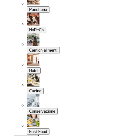
Panetteria
HoReCa
Camion alimenti
Hotel
Cucina
Conservazione
Fast Food