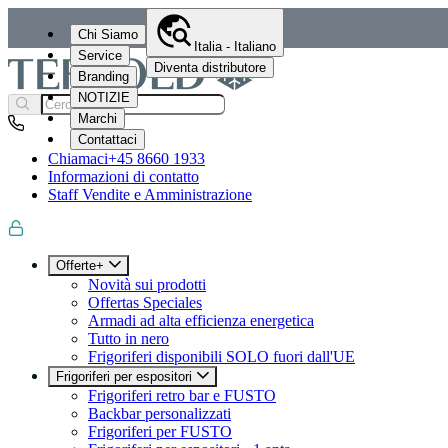
Chi Siamo
Italia - Italiano
Service
Diventa distributore
Branding
NOTIZIE
Marchi
Contattaci
Chiamaci
+45 8660 1933
Informazioni di contatto
Staff Vendite e Amministrazione
Offerte+
Novità sui prodotti
Offertas Speciales
Armadi ad alta efficienza energetica
Tutto in nero
Frigoriferi disponibili SOLO fuori dall'UE
Frigoriferi per espositori
Frigoriferi retro bar e FUSTO
Backbar personalizzati
Frigoriferi per FUSTO