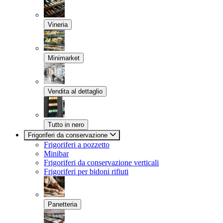
Vineria
Minimarket
Vendita al dettaglio
Tutto in nero
Frigoriferi da conservazione
Frigoriferi a pozzetto
Minibar
Frigoriferi da conservazione verticali
Frigoriferi per bidoni rifiuti
Panetteria