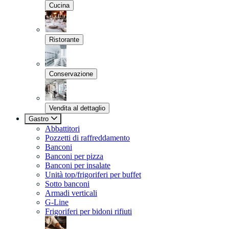
Cucina
Ristorante
Conservazione
Vendita al dettaglio
Gastro
Abbattitori
Pozzetti di raffreddamento
Banconi
Banconi per pizza
Banconi per insalate
Unità top/frigoriferi per buffet
Sotto banconi
Armadi verticali
G-Line
Frigoriferi per bidoni rifiuti