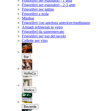
Frigoriferi per espositori - 1 anta
Frigoriferi per espositori - 2-3 ante
Frigoriferi per lattine
Frigoriferi a isola
Minibar
Frigoriferi con apertura anteriore/multipiano
Armadi refrigerati in vetro
Frigoriferi da supermercato
Frigoriferi per top del tavolo
Cellette per vino
Bar
HoReCa
Medico
Bevande