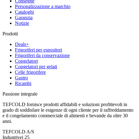
Consegne
Personalizzazione a marchio
Cataloghi
Garanzia
Notizie
Prodotti
Deals+
Frigoriferi per espositori
Frigoriferi da conservazione
Congelatori
Congelatori per gelati
Celle frigorifere
Gastro
Ricambi
Passione integrale
TEFCOLD fornisce prodotti affidabili e soluzioni profittevoli in
grado di soddisfare le esigenze di ogni cliente per il raffreddamento
e il congelamento commerciale di alimenti e bevande da oltre 30
anni.
TEFCOLD A/S
Industrivej 25