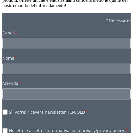
prodotti, offerte uniche e entusiasmanti curiosità dietro le quinte del
nostro mondo del raffreddamento!
*Necessario
E-mail
*
Nome
*
Azienda
*
Sì, vorrei ricevere newsletter TEFCOLD
*
Ho letto e accetto l'informativa sulla privacy/privacy policy.
*