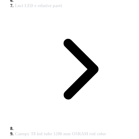
Luci LED e relative parti
Canopy T8 led tube 1200 mm OSRAM red color