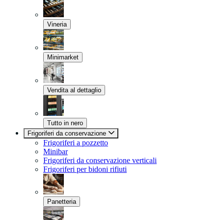
Vineria
Minimarket
Vendita al dettaglio
Tutto in nero
Frigoriferi da conservazione
Frigoriferi a pozzetto
Minibar
Frigoriferi da conservazione verticali
Frigoriferi per bidoni rifiuti
Panetteria