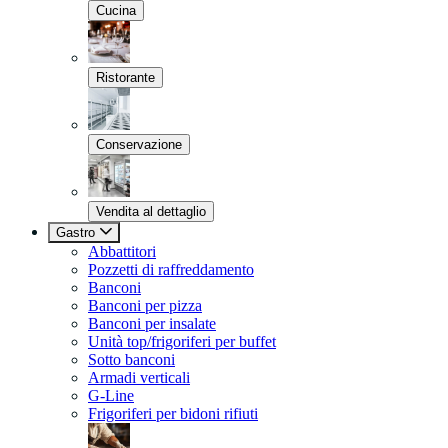
Cucina
Ristorante
Conservazione
Vendita al dettaglio
Gastro
Abbattitori
Pozzetti di raffreddamento
Banconi
Banconi per pizza
Banconi per insalate
Unità top/frigoriferi per buffet
Sotto banconi
Armadi verticali
G-Line
Frigoriferi per bidoni rifiuti