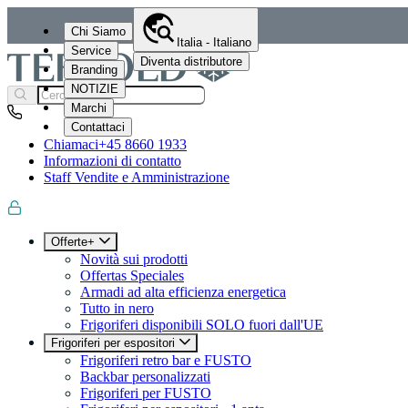
Chi Siamo
Italia - Italiano
Service
Diventa distributore
Branding
NOTIZIE
Marchi
Contattaci
Chiamaci
+45 8660 1933
Informazioni di contatto
Staff Vendite e Amministrazione
Offerte+
Novità sui prodotti
Offertas Speciales
Armadi ad alta efficienza energetica
Tutto in nero
Frigoriferi disponibili SOLO fuori dall'UE
Frigoriferi per espositori
Frigoriferi retro bar e FUSTO
Backbar personalizzati
Frigoriferi per FUSTO