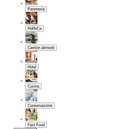
Panetteria
HoReCa
Camion alimenti
Hotel
Cucina
Conservazione
Fast Food