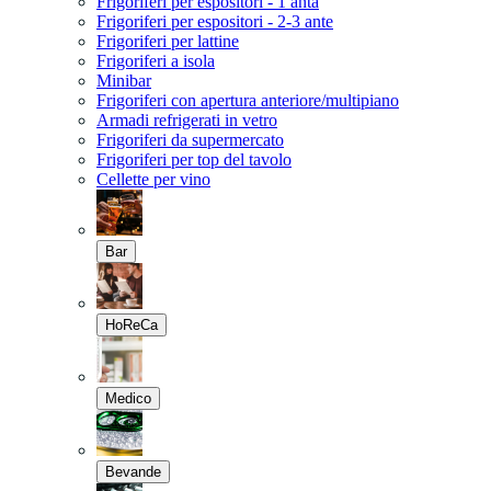
Frigoriferi per espositori - 1 anta
Frigoriferi per espositori - 2-3 ante
Frigoriferi per lattine
Frigoriferi a isola
Minibar
Frigoriferi con apertura anteriore/multipiano
Armadi refrigerati in vetro
Frigoriferi da supermercato
Frigoriferi per top del tavolo
Cellette per vino
Bar
HoReCa
Medico
Bevande