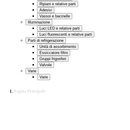
Ripiani e relative parti
Adesivi
Vassoi e bacinelle
Illuminazione
Luci LED e relative parti
Luci fluorescenti e relative parti
Parti di refrigerazione
Unità di assorbimento
Essiccatore filtro
Gruppi frigoriferi
Valvole
Varie
Varie
Pagina Principale