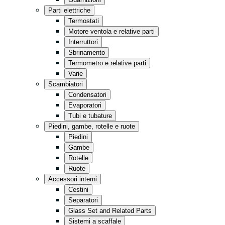
Cucina
Parti elettriche
Minimarket
Termostati
Motore ventola e relative parti
Conservazione
Interruttori
Vendita al dettaglio
Sbrinamento
Termometro e relative parti
Fast Food
Varie
Tutto in nero
Scambiatori
Condensatori
Evaporatori
Tubi e tubature
Piedini, gambe, rotelle e ruote
Piedini
Gambe
Rotelle
Ruote
Accessori interni
Cestini
Separatori
Glass Set and Related Parts
Sistemi a scaffale