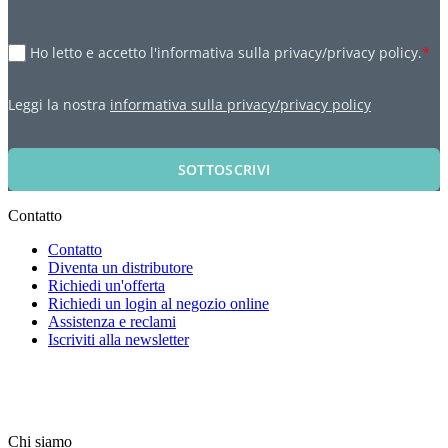
Ho letto e accetto l'informativa sulla privacy/privacy policy.
*
Leggi la nostra
informativa sulla privacy/privacy policy
SOTTOSCRIVI
Contatto
Contatto
Diventa un distributore
Richiedi un'offerta
Richiedi un login al negozio online
Assistenza e reclami
Iscriviti alla newsletter
Chi siamo