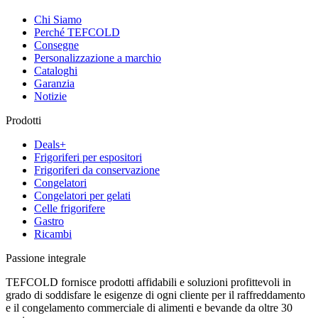
Chi Siamo
Perché TEFCOLD
Consegne
Personalizzazione a marchio
Cataloghi
Garanzia
Notizie
Prodotti
Deals+
Frigoriferi per espositori
Frigoriferi da conservazione
Congelatori
Congelatori per gelati
Celle frigorifere
Gastro
Ricambi
Passione integrale
TEFCOLD fornisce prodotti affidabili e soluzioni profittevoli in
grado di soddisfare le esigenze di ogni cliente per il raffreddamento
e il congelamento commerciale di alimenti e bevande da oltre 30