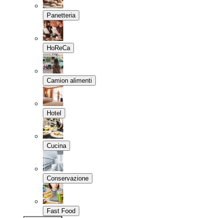
Panetteria
HoReCa
Camion alimenti
Hotel
Cucina
Conservazione
Fast Food