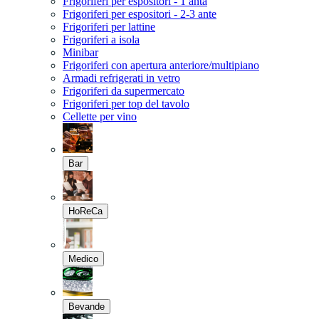
Frigoriferi per espositori - 1 anta
Frigoriferi per espositori - 2-3 ante
Frigoriferi per lattine
Frigoriferi a isola
Minibar
Frigoriferi con apertura anteriore/multipiano
Armadi refrigerati in vetro
Frigoriferi da supermercato
Frigoriferi per top del tavolo
Cellette per vino
Bar
HoReCa
Medico
Bevande