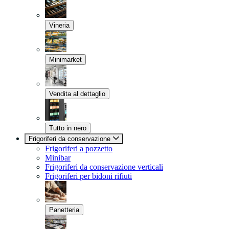
Vineria
Minimarket
Vendita al dettaglio
Tutto in nero
Frigoriferi da conservazione
Frigoriferi a pozzetto
Minibar
Frigoriferi da conservazione verticali
Frigoriferi per bidoni rifiuti
Panetteria