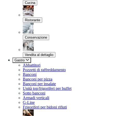
Cucina
Ristorante
Conservazione
Vendita al dettaglio
Gastro
Abbattitori
Pozzetti di raffreddamento
Banconi
Banconi per pizza
Banconi per insalate
Unità top/frigoriferi per buffet
Sotto banconi
Armadi verticali
G-Line
Frigoriferi per bidoni rifiuti