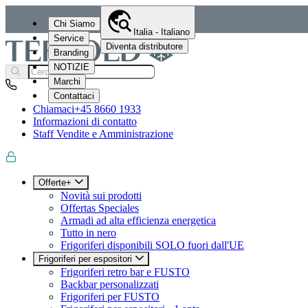
Chi Siamo
Italia - Italiano
Service
Diventa distributore
Branding
NOTIZIE
Marchi
Contattaci
Chiamaci
+45 8660 1933
Informazioni di contatto
Staff Vendite e Amministrazione
Offerte+
Novità sui prodotti
Offertas Speciales
Armadi ad alta efficienza energetica
Tutto in nero
Frigoriferi disponibili SOLO fuori dall'UE
Frigoriferi per espositori
Frigoriferi retro bar e FUSTO
Backbar personalizzati
Frigoriferi per FUSTO