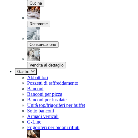
Cucina
Ristorante
Conservazione
Vendita al dettaglio
Gastro
Abbattitori
Pozzetti di raffreddamento
Banconi
Banconi per pizza
Banconi per insalate
Unità top/frigoriferi per buffet
Sotto banconi
Armadi verticali
G-Line
Frigoriferi per bidoni rifiuti