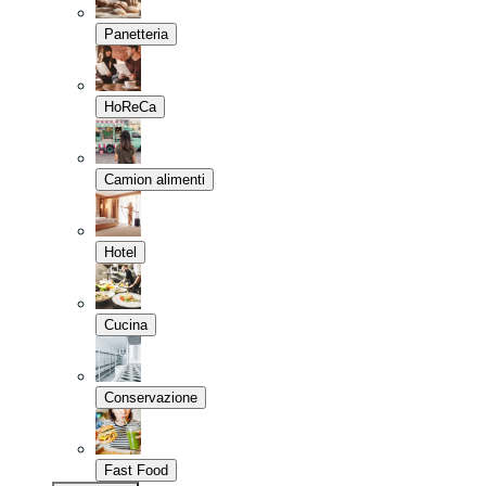
Panetteria
HoReCa
Camion alimenti
Hotel
Cucina
Conservazione
Fast Food