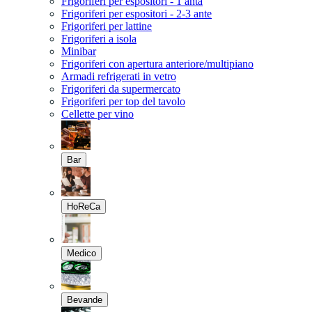
Frigoriferi per espositori - 1 anta
Frigoriferi per espositori - 2-3 ante
Frigoriferi per lattine
Frigoriferi a isola
Minibar
Frigoriferi con apertura anteriore/multipiano
Armadi refrigerati in vetro
Frigoriferi da supermercato
Frigoriferi per top del tavolo
Cellette per vino
Bar
HoReCa
Medico
Bevande