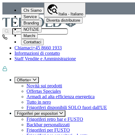
Chi Siamo
Italia - Italiano
Service
Diventa distributore
Branding
NOTIZIE
Marchi
Contattaci
Chiamaci
+45 8660 1933
Informazioni di contatto
Staff Vendite e Amministrazione
Offerte+
Novità sui prodotti
Offertas Speciales
Armadi ad alta efficienza energetica
Tutto in nero
Frigoriferi disponibili SOLO fuori dall'UE
Frigoriferi per espositori
Frigoriferi retro bar e FUSTO
Backbar personalizzati
Frigoriferi per FUSTO