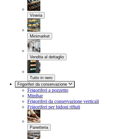
Vineria
Minimarket
Vendita al dettaglio
Tutto in nero
Frigoriferi da conservazione
Frigoriferi a pozzetto
Minibar
Frigoriferi da conservazione verticali
Frigoriferi per bidoni rifiuti
Panetteria