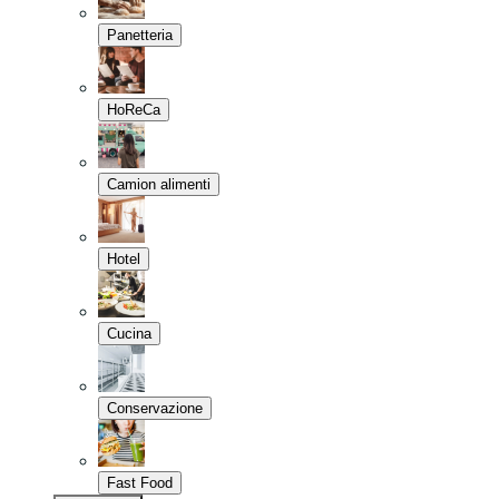
Panetteria
HoReCa
Camion alimenti
Hotel
Cucina
Conservazione
Fast Food