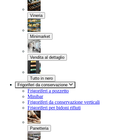
Vineria
Minimarket
Vendita al dettaglio
Tutto in nero
Frigoriferi da conservazione
Frigoriferi a pozzetto
Minibar
Frigoriferi da conservazione verticali
Frigoriferi per bidoni rifiuti
Panetteria