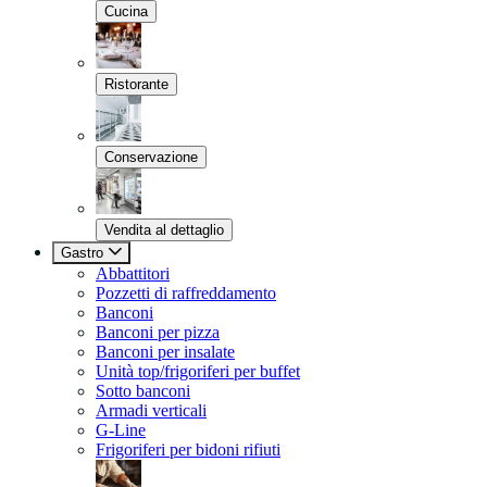
Cucina
Ristorante
Conservazione
Vendita al dettaglio
Gastro
Abbattitori
Pozzetti di raffreddamento
Banconi
Banconi per pizza
Banconi per insalate
Unità top/frigoriferi per buffet
Sotto banconi
Armadi verticali
G-Line
Frigoriferi per bidoni rifiuti