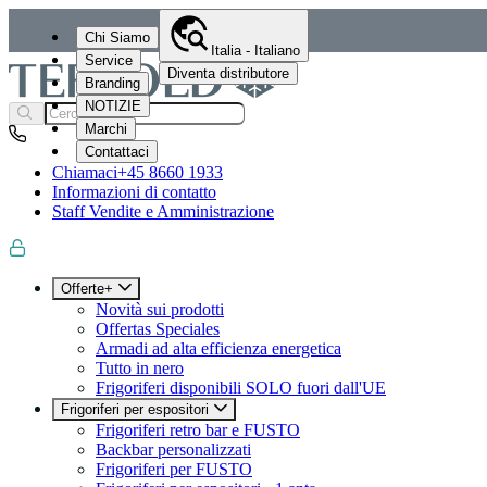
Chi Siamo
Italia - Italiano
Service
Diventa distributore
Branding
NOTIZIE
Marchi
Contattaci
Chiamaci
+45 8660 1933
Informazioni di contatto
Staff Vendite e Amministrazione
Offerte+
Novità sui prodotti
Offertas Speciales
Armadi ad alta efficienza energetica
Tutto in nero
Frigoriferi disponibili SOLO fuori dall'UE
Frigoriferi per espositori
Frigoriferi retro bar e FUSTO
Backbar personalizzati
Frigoriferi per FUSTO