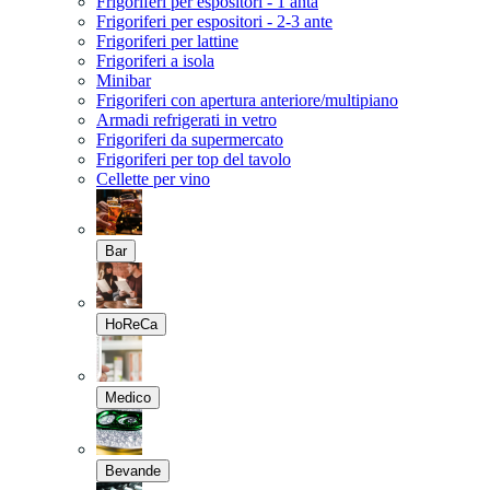
Frigoriferi per espositori - 1 anta
Frigoriferi per espositori - 2-3 ante
Frigoriferi per lattine
Frigoriferi a isola
Minibar
Frigoriferi con apertura anteriore/multipiano
Armadi refrigerati in vetro
Frigoriferi da supermercato
Frigoriferi per top del tavolo
Cellette per vino
Bar
HoReCa
Medico
Bevande