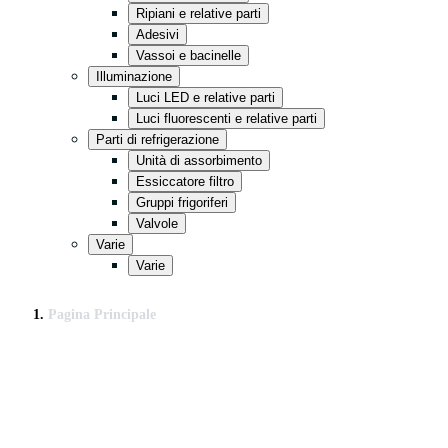
Ripiani e relative parti
Adesivi
Vassoi e bacinelle
Illuminazione
Luci LED e relative parti
Luci fluorescenti e relative parti
Parti di refrigerazione
Unità di assorbimento
Essiccatore filtro
Gruppi frigoriferi
Valvole
Varie
Varie
Pagina Principale