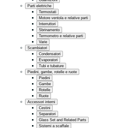
Cucina
Parti elettriche
Minimarket
Termostati
Motore ventola e relative parti
Conservazione
Interruttori
Vendita al dettaglio
Sbrinamento
Termometro e relative parti
Fast Food
Varie
Tutto in nero
Scambiatori
Condensatori
Evaporatori
Tubi e tubature
Piedini, gambe, rotelle e ruote
Piedini
Gambe
Rotelle
Ruote
Accessori interni
Cestini
Separatori
Glass Set and Related Parts
Sistemi a scaffale