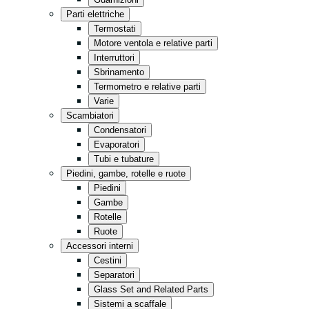
Cucina
Parti elettriche
Minimarket
Termostati
Motore ventola e relative parti
Conservazione
Interruttori
Vendita al dettaglio
Sbrinamento
Termometro e relative parti
Fast Food
Varie
Tutto in nero
Scambiatori
Condensatori
Evaporatori
Tubi e tubature
Piedini, gambe, rotelle e ruote
Piedini
Gambe
Rotelle
Ruote
Accessori interni
Cestini
Separatori
Glass Set and Related Parts
Sistemi a scaffale