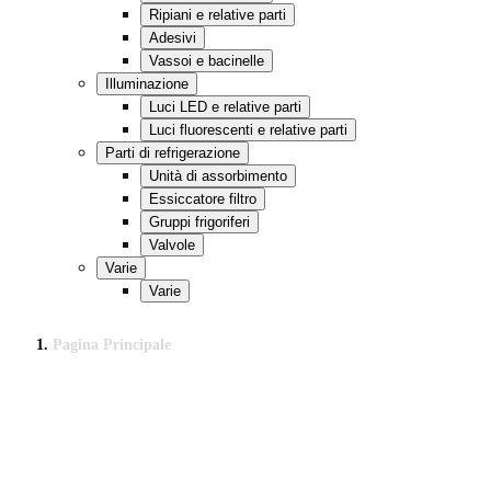
Ripiani e relative parti
Adesivi
Vassoi e bacinelle
Illuminazione
Luci LED e relative parti
Luci fluorescenti e relative parti
Parti di refrigerazione
Unità di assorbimento
Essiccatore filtro
Gruppi frigoriferi
Valvole
Varie
Varie
Pagina Principale