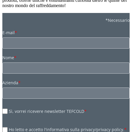
prodotti, offerte uniche e entusiasmanti curiosità dietro le quinte del
nostro mondo del raffreddamento!
*Necessario
E-mail
*
Nome
*
Azienda
*
Sì, vorrei ricevere newsletter TEFCOLD
*
Ho letto e accetto l'informativa sulla privacy/privacy policy.
*