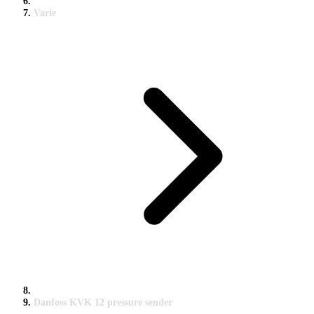
Varie
Danfoss KVK 12 pressure sender