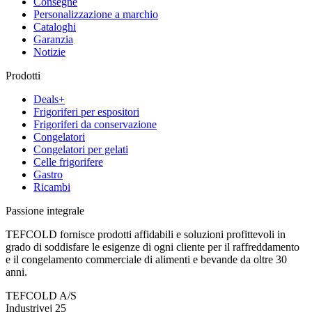
Consegne
Personalizzazione a marchio
Cataloghi
Garanzia
Notizie
Prodotti
Deals+
Frigoriferi per espositori
Frigoriferi da conservazione
Congelatori
Congelatori per gelati
Celle frigorifere
Gastro
Ricambi
Passione integrale
TEFCOLD fornisce prodotti affidabili e soluzioni profittevoli in
grado di soddisfare le esigenze di ogni cliente per il raffreddamento
e il congelamento commerciale di alimenti e bevande da oltre 30
anni.
TEFCOLD A/S
Industrivej 25