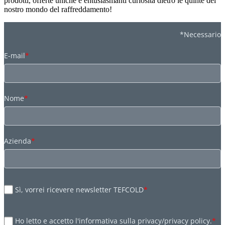
prodotti, offerte uniche e entusiasmanti curiosità dietro le quinte del
nostro mondo del raffreddamento!
*Necessario
E-mail
*
Nome
*
Azienda
*
Sì, vorrei ricevere newsletter TEFCOLD
*
Ho letto e accetto l'informativa sulla privacy/privacy policy.
*