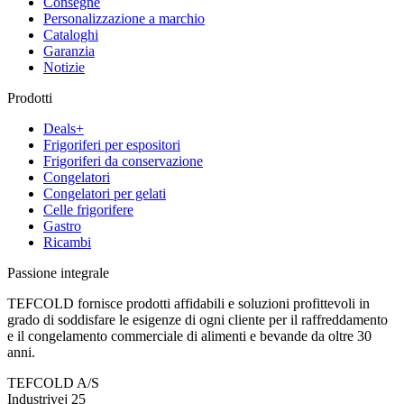
Consegne
Personalizzazione a marchio
Cataloghi
Garanzia
Notizie
Prodotti
Deals+
Frigoriferi per espositori
Frigoriferi da conservazione
Congelatori
Congelatori per gelati
Celle frigorifere
Gastro
Ricambi
Passione integrale
TEFCOLD fornisce prodotti affidabili e soluzioni profittevoli in
grado di soddisfare le esigenze di ogni cliente per il raffreddamento
e il congelamento commerciale di alimenti e bevande da oltre 30
anni.
TEFCOLD A/S
Industrivej 25