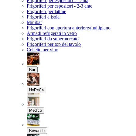
Frigoriferi per espositori - 1 anta
Frigoriferi per espositori - 2-3 ante
Frigoriferi per lattine
Frigoriferi a isola
Minibar
Frigoriferi con apertura anteriore/multipiano
Armadi refrigerati in vetro
Frigoriferi da supermercato
Frigoriferi per top del tavolo
Cellette per vino
Bar
HoReCa
Medico
Bevande