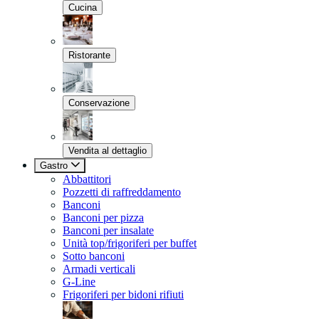
Cucina
Ristorante
Conservazione
Vendita al dettaglio
Gastro
Abbattitori
Pozzetti di raffreddamento
Banconi
Banconi per pizza
Banconi per insalate
Unità top/frigoriferi per buffet
Sotto banconi
Armadi verticali
G-Line
Frigoriferi per bidoni rifiuti