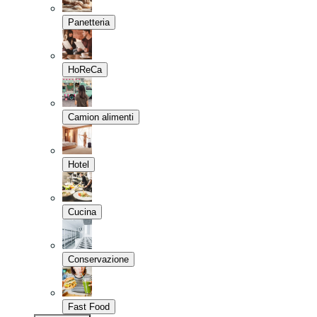
Panetteria
HoReCa
Camion alimenti
Hotel
Cucina
Conservazione
Fast Food