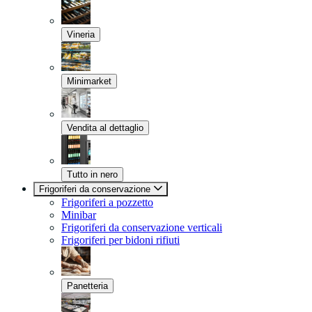
Vineria
Minimarket
Vendita al dettaglio
Tutto in nero
Frigoriferi da conservazione
Frigoriferi a pozzetto
Minibar
Frigoriferi da conservazione verticali
Frigoriferi per bidoni rifiuti
Panetteria