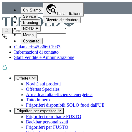
Chi Siamo
Italia - Italiano
Service
Diventa distributore
Branding
NOTIZIE
Marchi
Contattaci
Chiamaci
+45 8660 1933
Informazioni di contatto
Staff Vendite e Amministrazione
Offerte+
Novità sui prodotti
Offertas Speciales
Armadi ad alta efficienza energetica
Tutto in nero
Frigoriferi disponibili SOLO fuori dall'UE
Frigoriferi per espositori
Frigoriferi retro bar e FUSTO
Backbar personalizzati
Frigoriferi per FUSTO