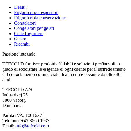
Deals+
Frigoriferi per espositori
Frigoriferi da conservazione
Congelatori
Congelatori per gelati
Celle frigorifere
Gastro
Ricambi
Passione integrale
TEFCOLD fornisce prodotti affidabili e soluzioni profittevoli in
grado di soddisfare le esigenze di ogni cliente per il raffreddamento
e il congelamento commerciale di alimenti e bevande da oltre 30
anni.
TEFCOLD A/S
Industrivej 25
8800 Viborg
Danimarca
Partita IVA: 10016371
Telefono: +45 8660 1933
Email:
info@tefcold.com