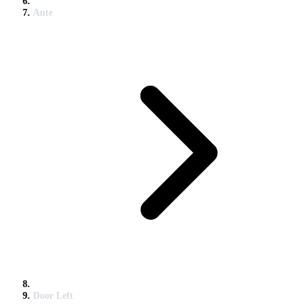
Ante
Door Left