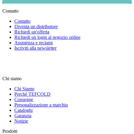
Contatto
Contatto
Diventa un distributore
Richiedi un'offerta
Richiedi un login al negozio online
Assistenza e reclami
Iscriviti alla newsletter
Chi siamo
Chi Siamo
Perché TEFCOLD
Consegne
Personalizzazione a marchio
Cataloghi
Garanzia
Notizie
Prodotti