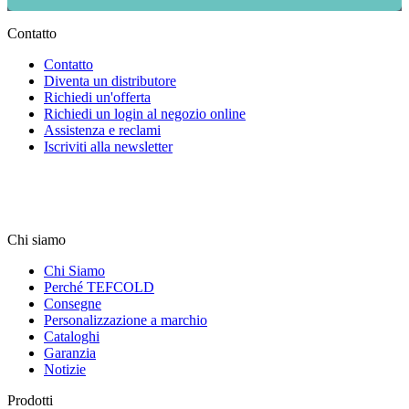
Contatto
Contatto
Diventa un distributore
Richiedi un'offerta
Richiedi un login al negozio online
Assistenza e reclami
Iscriviti alla newsletter
Chi siamo
Chi Siamo
Perché TEFCOLD
Consegne
Personalizzazione a marchio
Cataloghi
Garanzia
Notizie
Prodotti