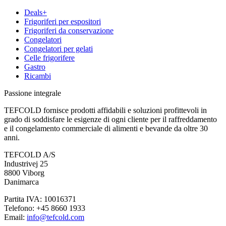
Deals+
Frigoriferi per espositori
Frigoriferi da conservazione
Congelatori
Congelatori per gelati
Celle frigorifere
Gastro
Ricambi
Passione integrale
TEFCOLD fornisce prodotti affidabili e soluzioni profittevoli in
grado di soddisfare le esigenze di ogni cliente per il raffreddamento
e il congelamento commerciale di alimenti e bevande da oltre 30
anni.
TEFCOLD A/S
Industrivej 25
8800 Viborg
Danimarca
Partita IVA: 10016371
Telefono: +45 8660 1933
Email:
info@tefcold.com