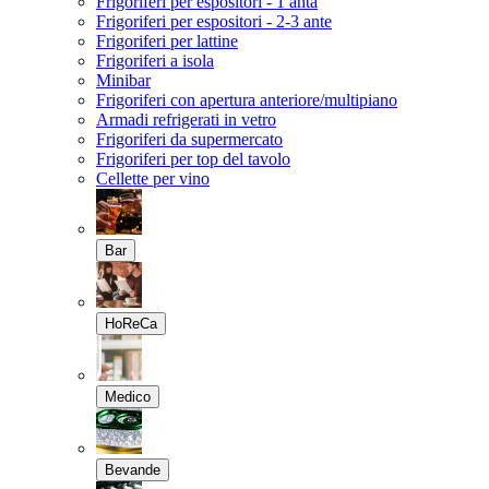
Frigoriferi per espositori - 1 anta
Frigoriferi per espositori - 2-3 ante
Frigoriferi per lattine
Frigoriferi a isola
Minibar
Frigoriferi con apertura anteriore/multipiano
Armadi refrigerati in vetro
Frigoriferi da supermercato
Frigoriferi per top del tavolo
Cellette per vino
Bar
HoReCa
Medico
Bevande