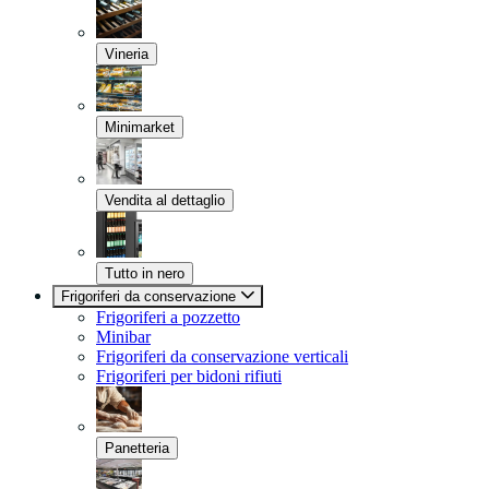
Vineria
Minimarket
Vendita al dettaglio
Tutto in nero
Frigoriferi da conservazione
Frigoriferi a pozzetto
Minibar
Frigoriferi da conservazione verticali
Frigoriferi per bidoni rifiuti
Panetteria