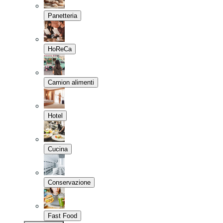
Panetteria
HoReCa
Camion alimenti
Hotel
Cucina
Conservazione
Fast Food