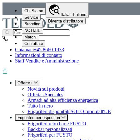
Chi Siamo
Italia - Italiano
Service
Diventa distributore
Branding
NOTIZIE
Marchi
Contattaci
Chiamaci
+45 8660 1933
Informazioni di contatto
Staff Vendite e Amministrazione
Offerte+
Novità sui prodotti
Offertas Speciales
Armadi ad alta efficienza energetica
Tutto in nero
Frigoriferi disponibili SOLO fuori dall'UE
Frigoriferi per espositori
Frigoriferi retro bar e FUSTO
Backbar personalizzati
Frigoriferi per FUSTO