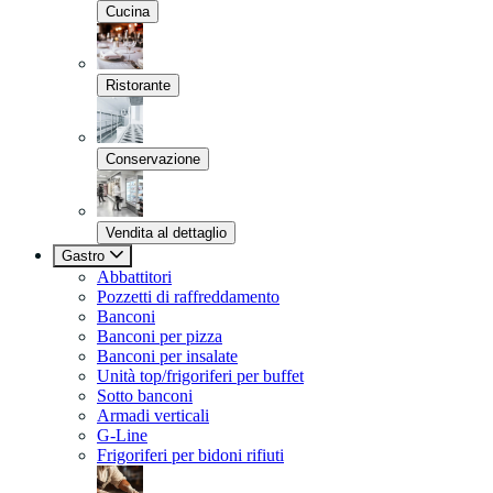
Cucina
Ristorante
Conservazione
Vendita al dettaglio
Gastro
Abbattitori
Pozzetti di raffreddamento
Banconi
Banconi per pizza
Banconi per insalate
Unità top/frigoriferi per buffet
Sotto banconi
Armadi verticali
G-Line
Frigoriferi per bidoni rifiuti