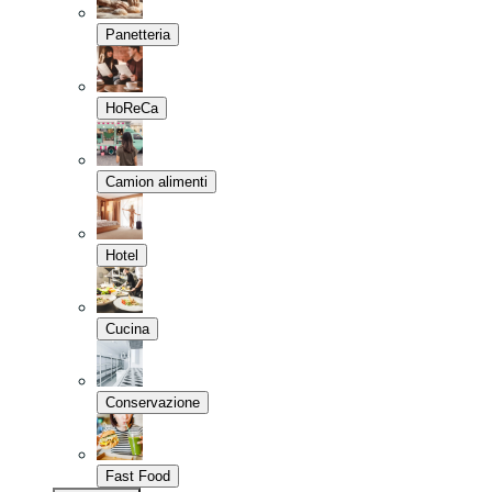
Panetteria
HoReCa
Camion alimenti
Hotel
Cucina
Conservazione
Fast Food