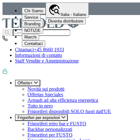
Chi Siamo
Italia - Italiano
Service
Diventa distributore
Branding
NOTIZIE
Marchi
Contattaci
Chiamaci
+45 8660 1933
Informazioni di contatto
Staff Vendite e Amministrazione
Offerte+
Novità sui prodotti
Offertas Speciales
Armadi ad alta efficienza energetica
Tutto in nero
Frigoriferi disponibili SOLO fuori dall'UE
Frigoriferi per espositori
Frigoriferi retro bar e FUSTO
Backbar personalizzati
Frigoriferi per FUSTO