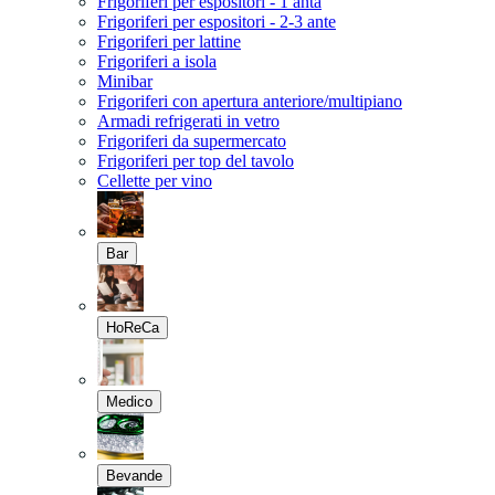
Frigoriferi per espositori - 1 anta
Frigoriferi per espositori - 2-3 ante
Frigoriferi per lattine
Frigoriferi a isola
Minibar
Frigoriferi con apertura anteriore/multipiano
Armadi refrigerati in vetro
Frigoriferi da supermercato
Frigoriferi per top del tavolo
Cellette per vino
Bar
HoReCa
Medico
Bevande