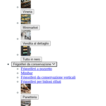
Vineria
Minimarket
Vendita al dettaglio
Tutto in nero
Frigoriferi da conservazione
Frigoriferi a pozzetto
Minibar
Frigoriferi da conservazione verticali
Frigoriferi per bidoni rifiuti
Panetteria