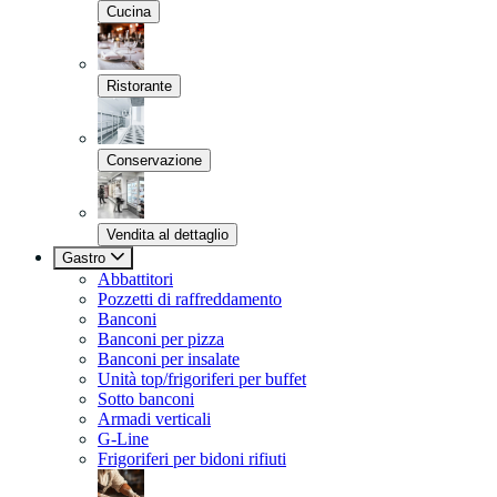
Cucina
Ristorante
Conservazione
Vendita al dettaglio
Gastro
Abbattitori
Pozzetti di raffreddamento
Banconi
Banconi per pizza
Banconi per insalate
Unità top/frigoriferi per buffet
Sotto banconi
Armadi verticali
G-Line
Frigoriferi per bidoni rifiuti