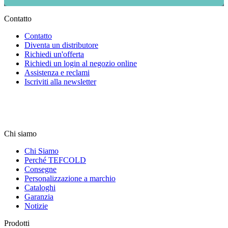
Contatto
Contatto
Diventa un distributore
Richiedi un'offerta
Richiedi un login al negozio online
Assistenza e reclami
Iscriviti alla newsletter
Chi siamo
Chi Siamo
Perché TEFCOLD
Consegne
Personalizzazione a marchio
Cataloghi
Garanzia
Notizie
Prodotti