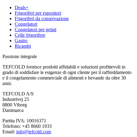
Deals+
Frigoriferi per espositori
Frigoriferi da conservazione
Congelatori
Congelatori per gelati
Celle frigorifere
Gastro
Ricambi
Passione integrale
TEFCOLD fornisce prodotti affidabili e soluzioni profittevoli in
grado di soddisfare le esigenze di ogni cliente per il raffreddamento
e il congelamento commerciale di alimenti e bevande da oltre 30
anni.
TEFCOLD A/S
Industrivej 25
8800 Viborg
Danimarca
Partita IVA: 10016371
Telefono: +45 8660 1933
Email:
info@tefcold.com