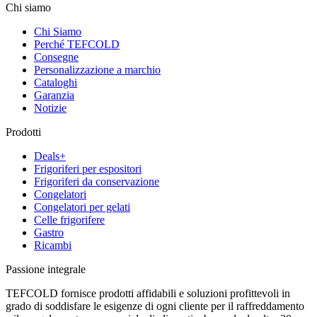
Chi siamo
Chi Siamo
Perché TEFCOLD
Consegne
Personalizzazione a marchio
Cataloghi
Garanzia
Notizie
Prodotti
Deals+
Frigoriferi per espositori
Frigoriferi da conservazione
Congelatori
Congelatori per gelati
Celle frigorifere
Gastro
Ricambi
Passione integrale
TEFCOLD fornisce prodotti affidabili e soluzioni profittevoli in
grado di soddisfare le esigenze di ogni cliente per il raffreddamento