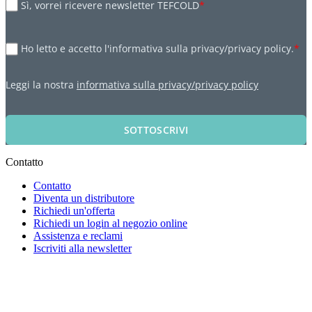
Sì, vorrei ricevere newsletter TEFCOLD
*
Ho letto e accetto l'informativa sulla privacy/privacy policy.
*
Leggi la nostra
informativa sulla privacy/privacy policy
SOTTOSCRIVI
Contatto
Contatto
Diventa un distributore
Richiedi un'offerta
Richiedi un login al negozio online
Assistenza e reclami
Iscriviti alla newsletter