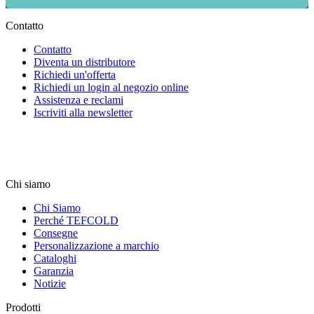
Contatto
Contatto
Diventa un distributore
Richiedi un'offerta
Richiedi un login al negozio online
Assistenza e reclami
Iscriviti alla newsletter
Chi siamo
Chi Siamo
Perché TEFCOLD
Consegne
Personalizzazione a marchio
Cataloghi
Garanzia
Notizie
Prodotti