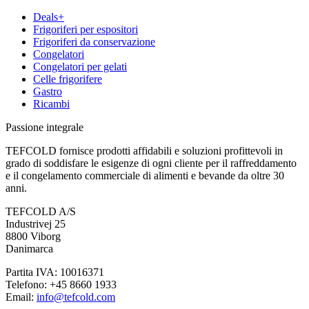
Deals+
Frigoriferi per espositori
Frigoriferi da conservazione
Congelatori
Congelatori per gelati
Celle frigorifere
Gastro
Ricambi
Passione integrale
TEFCOLD fornisce prodotti affidabili e soluzioni profittevoli in
grado di soddisfare le esigenze di ogni cliente per il raffreddamento
e il congelamento commerciale di alimenti e bevande da oltre 30
anni.
TEFCOLD A/S
Industrivej 25
8800 Viborg
Danimarca
Partita IVA: 10016371
Telefono: +45 8660 1933
Email:
info@tefcold.com