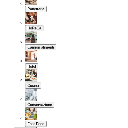
Panetteria
HoReCa
Camion alimenti
Hotel
Cucina
Conservazione
Fast Food