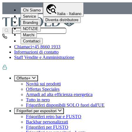
Chi Siamo
Italia - Italiano
Service
Diventa distributore
Branding
NOTIZIE
Marchi
Contattaci
Chiamaci
+45 8660 1933
Informazioni di contatto
Staff Vendite e Amministrazione
Offerte+
Novità sui prodotti
Offertas Speciales
Armadi ad alta efficienza energetica
Tutto in nero
Frigoriferi disponibili SOLO fuori dall'UE
Frigoriferi per espositori
Frigoriferi retro bar e FUSTO
Backbar personalizzati
Frigoriferi per FUSTO