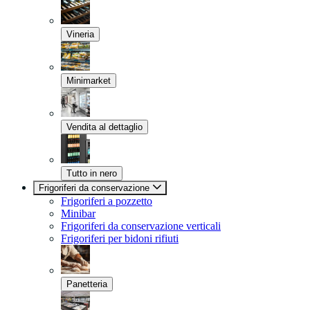
Vineria
Minimarket
Vendita al dettaglio
Tutto in nero
Frigoriferi da conservazione
Frigoriferi a pozzetto
Minibar
Frigoriferi da conservazione verticali
Frigoriferi per bidoni rifiuti
Panetteria