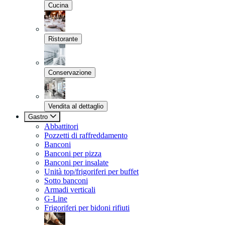
Cucina
Ristorante
Conservazione
Vendita al dettaglio
Gastro
Abbattitori
Pozzetti di raffreddamento
Banconi
Banconi per pizza
Banconi per insalate
Unità top/frigoriferi per buffet
Sotto banconi
Armadi verticali
G-Line
Frigoriferi per bidoni rifiuti