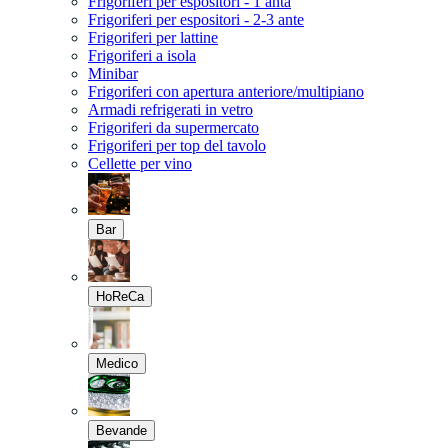
Frigoriferi per espositori - 1 anta
Frigoriferi per espositori - 2-3 ante
Frigoriferi per lattine
Frigoriferi a isola
Minibar
Frigoriferi con apertura anteriore/multipiano
Armadi refrigerati in vetro
Frigoriferi da supermercato
Frigoriferi per top del tavolo
Cellette per vino
Bar
HoReCa
Medico
Bevande