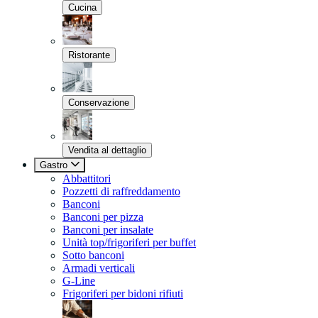
Cucina
Ristorante
Conservazione
Vendita al dettaglio
Gastro
Abbattitori
Pozzetti di raffreddamento
Banconi
Banconi per pizza
Banconi per insalate
Unità top/frigoriferi per buffet
Sotto banconi
Armadi verticali
G-Line
Frigoriferi per bidoni rifiuti