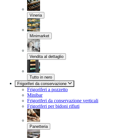
Vineria
Minimarket
Vendita al dettaglio
Tutto in nero
Frigoriferi da conservazione
Frigoriferi a pozzetto
Minibar
Frigoriferi da conservazione verticali
Frigoriferi per bidoni rifiuti
Panetteria