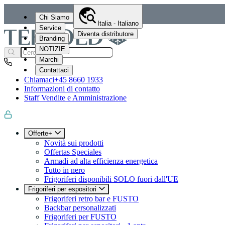
Chi Siamo
Italia - Italiano
Service
Diventa distributore
Branding
NOTIZIE
Marchi
Contattaci
Chiamaci
+45 8660 1933
Informazioni di contatto
Staff Vendite e Amministrazione
Offerte+
Novità sui prodotti
Offertas Speciales
Armadi ad alta efficienza energetica
Tutto in nero
Frigoriferi disponibili SOLO fuori dall'UE
Frigoriferi per espositori
Frigoriferi retro bar e FUSTO
Backbar personalizzati
Frigoriferi per FUSTO