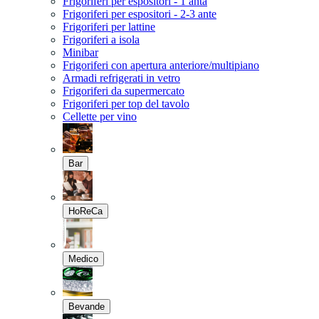
Frigoriferi per espositori - 1 anta
Frigoriferi per espositori - 2-3 ante
Frigoriferi per lattine
Frigoriferi a isola
Minibar
Frigoriferi con apertura anteriore/multipiano
Armadi refrigerati in vetro
Frigoriferi da supermercato
Frigoriferi per top del tavolo
Cellette per vino
Bar
HoReCa
Medico
Bevande