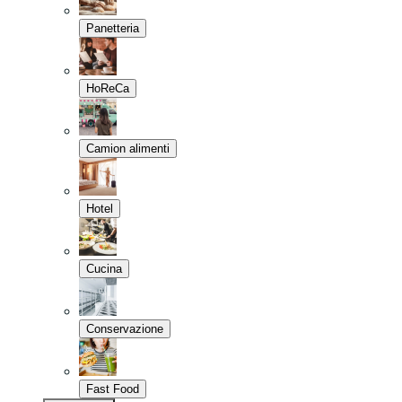
Panetteria
HoReCa
Camion alimenti
Hotel
Cucina
Conservazione
Fast Food