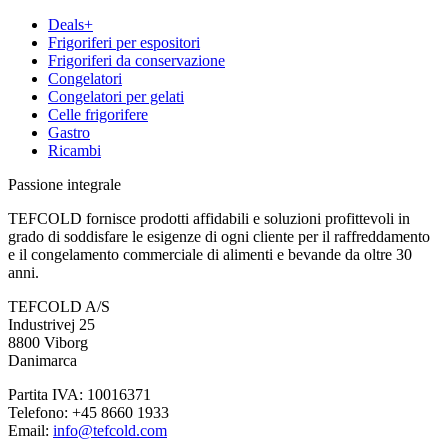
Deals+
Frigoriferi per espositori
Frigoriferi da conservazione
Congelatori
Congelatori per gelati
Celle frigorifere
Gastro
Ricambi
Passione integrale
TEFCOLD fornisce prodotti affidabili e soluzioni profittevoli in
grado di soddisfare le esigenze di ogni cliente per il raffreddamento
e il congelamento commerciale di alimenti e bevande da oltre 30
anni.
TEFCOLD A/S
Industrivej 25
8800 Viborg
Danimarca
Partita IVA: 10016371
Telefono: +45 8660 1933
Email:
info@tefcold.com