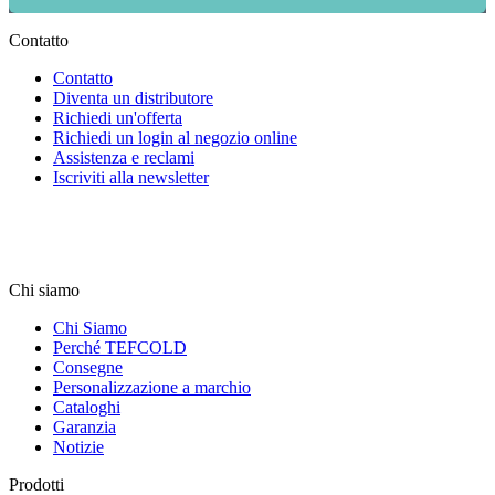
Contatto
Contatto
Diventa un distributore
Richiedi un'offerta
Richiedi un login al negozio online
Assistenza e reclami
Iscriviti alla newsletter
Chi siamo
Chi Siamo
Perché TEFCOLD
Consegne
Personalizzazione a marchio
Cataloghi
Garanzia
Notizie
Prodotti