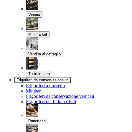
Vineria
Minimarket
Vendita al dettaglio
Tutto in nero
Frigoriferi da conservazione
Frigoriferi a pozzetto
Minibar
Frigoriferi da conservazione verticali
Frigoriferi per bidoni rifiuti
Panetteria