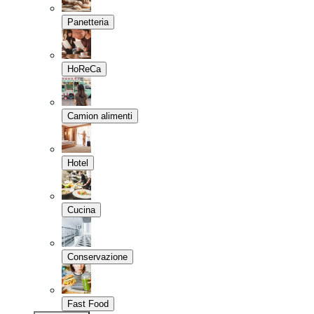
Panetteria
HoReCa
Camion alimenti
Hotel
Cucina
Conservazione
Fast Food