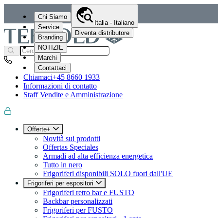
Chi Siamo
Italia - Italiano
Service
Diventa distributore
Branding
NOTIZIE
Marchi
Contattaci
Chiamaci
+45 8660 1933
Informazioni di contatto
Staff Vendite e Amministrazione
Offerte+
Novità sui prodotti
Offertas Speciales
Armadi ad alta efficienza energetica
Tutto in nero
Frigoriferi disponibili SOLO fuori dall'UE
Frigoriferi per espositori
Frigoriferi retro bar e FUSTO
Backbar personalizzati
Frigoriferi per FUSTO