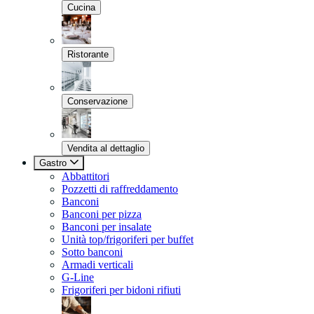
Cucina
Ristorante
Conservazione
Vendita al dettaglio
Gastro
Abbattitori
Pozzetti di raffreddamento
Banconi
Banconi per pizza
Banconi per insalate
Unità top/frigoriferi per buffet
Sotto banconi
Armadi verticali
G-Line
Frigoriferi per bidoni rifiuti