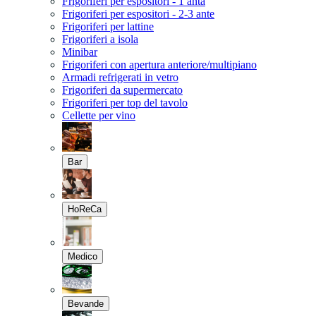
Frigoriferi per espositori - 1 anta
Frigoriferi per espositori - 2-3 ante
Frigoriferi per lattine
Frigoriferi a isola
Minibar
Frigoriferi con apertura anteriore/multipiano
Armadi refrigerati in vetro
Frigoriferi da supermercato
Frigoriferi per top del tavolo
Cellette per vino
Bar
HoReCa
Medico
Bevande