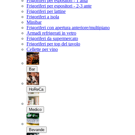
Frigoriferi per espositori - 1 anta
Frigoriferi per espositori - 2-3 ante
Frigoriferi per lattine
Frigoriferi a isola
Minibar
Frigoriferi con apertura anteriore/multipiano
Armadi refrigerati in vetro
Frigoriferi da supermercato
Frigoriferi per top del tavolo
Cellette per vino
Bar
HoReCa
Medico
Bevande