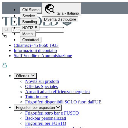
Chi Siamo
Italia - Italiano
Service
Diventa distributore
Branding
NOTIZIE
Marchi
Contattaci
Chiamaci
+45 8660 1933
Informazioni di contatto
Staff Vendite e Amministrazione
Offerte+
Novità sui prodotti
Offertas Speciales
Armadi ad alta efficienza energetica
Tutto in nero
Frigoriferi disponibili SOLO fuori dall'UE
Frigoriferi per espositori
Frigoriferi retro bar e FUSTO
Backbar personalizzati
Frigoriferi per FUSTO