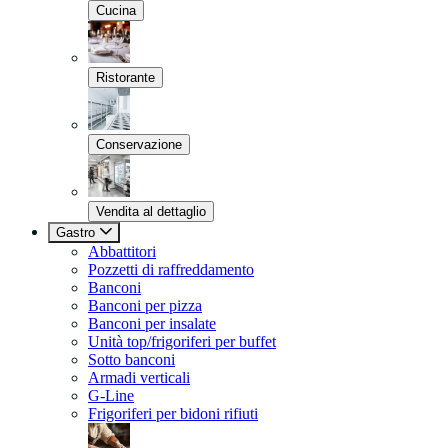
Cucina
Ristorante
Conservazione
Vendita al dettaglio
Gastro
Abbattitori
Pozzetti di raffreddamento
Banconi
Banconi per pizza
Banconi per insalate
Unità top/frigoriferi per buffet
Sotto banconi
Armadi verticali
G-Line
Frigoriferi per bidoni rifiuti