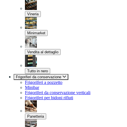
Vineria
Minimarket
Vendita al dettaglio
Tutto in nero
Frigoriferi da conservazione
Frigoriferi a pozzetto
Minibar
Frigoriferi da conservazione verticali
Frigoriferi per bidoni rifiuti
Panetteria