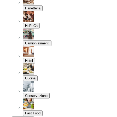
Panetteria
HoReCa
Camion alimenti
Hotel
Cucina
Conservazione
Fast Food