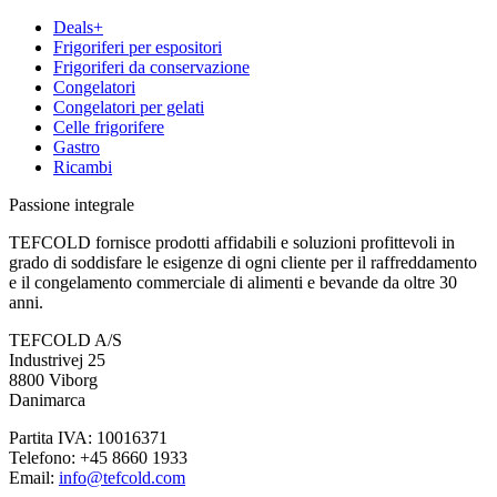
Deals+
Frigoriferi per espositori
Frigoriferi da conservazione
Congelatori
Congelatori per gelati
Celle frigorifere
Gastro
Ricambi
Passione integrale
TEFCOLD fornisce prodotti affidabili e soluzioni profittevoli in
grado di soddisfare le esigenze di ogni cliente per il raffreddamento
e il congelamento commerciale di alimenti e bevande da oltre 30
anni.
TEFCOLD A/S
Industrivej 25
8800 Viborg
Danimarca
Partita IVA: 10016371
Telefono: +45 8660 1933
Email:
info@tefcold.com