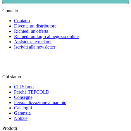
Contatto
Contatto
Diventa un distributore
Richiedi un'offerta
Richiedi un login al negozio online
Assistenza e reclami
Iscriviti alla newsletter
Chi siamo
Chi Siamo
Perché TEFCOLD
Consegne
Personalizzazione a marchio
Cataloghi
Garanzia
Notizie
Prodotti