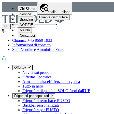
Chi Siamo
Italia - Italiano
Service
Diventa distributore
Branding
NOTIZIE
Marchi
Contattaci
Chiamaci
+45 8660 1933
Informazioni di contatto
Staff Vendite e Amministrazione
Offerte+
Novità sui prodotti
Offertas Speciales
Armadi ad alta efficienza energetica
Tutto in nero
Frigoriferi disponibili SOLO fuori dall'UE
Frigoriferi per espositori
Frigoriferi retro bar e FUSTO
Backbar personalizzati
Frigoriferi per FUSTO