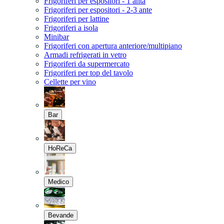
Frigoriferi per espositori - 1 anta
Frigoriferi per espositori - 2-3 ante
Frigoriferi per lattine
Frigoriferi a isola
Minibar
Frigoriferi con apertura anteriore/multipiano
Armadi refrigerati in vetro
Frigoriferi da supermercato
Frigoriferi per top del tavolo
Cellette per vino
Bar
HoReCa
Medico
Bevande