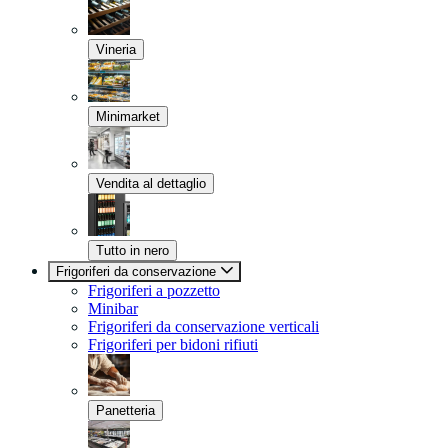
Vineria
Minimarket
Vendita al dettaglio
Tutto in nero
Frigoriferi da conservazione
Frigoriferi a pozzetto
Minibar
Frigoriferi da conservazione verticali
Frigoriferi per bidoni rifiuti
Panetteria