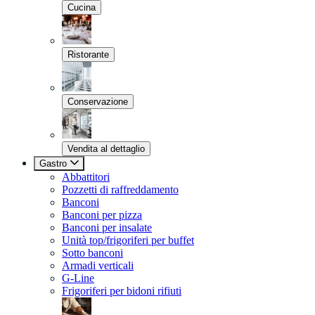
Cucina
Ristorante
Conservazione
Vendita al dettaglio
Gastro
Abbattitori
Pozzetti di raffreddamento
Banconi
Banconi per pizza
Banconi per insalate
Unità top/frigoriferi per buffet
Sotto banconi
Armadi verticali
G-Line
Frigoriferi per bidoni rifiuti