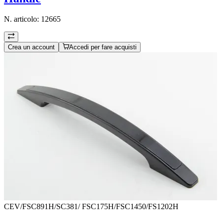
N. articolo:
12665
Crea un account
Accedi per fare acquisti
CEV/FSC891H/SC381/ FSC175H/FSC1450/FS1202H