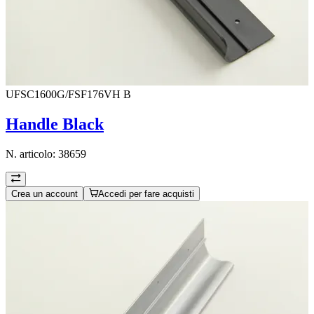
UFSC1600G/FSF176VH B
Handle Black
N. articolo:
38659
Crea un account
Accedi per fare acquisti