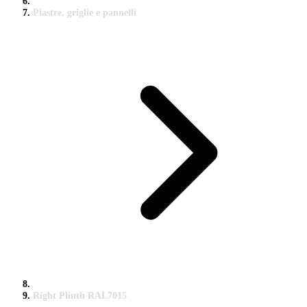
Piastre, griglie e pannelli
Right Plinth RAL7015