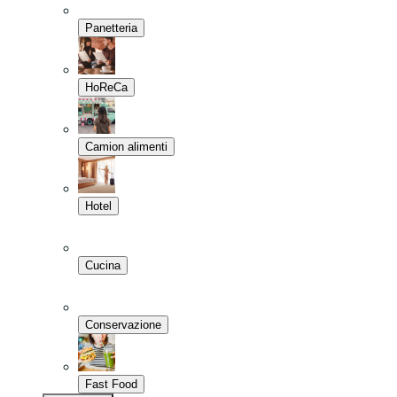
Panetteria
HoReCa
Camion alimenti
Hotel
Cucina
Conservazione
Fast Food