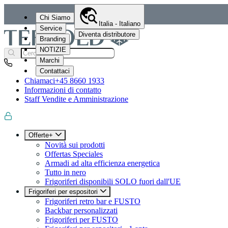
Chi Siamo
Italia - Italiano
Service
Diventa distributore
Branding
NOTIZIE
Marchi
Contattaci
Chiamaci
+45 8660 1933
Informazioni di contatto
Staff Vendite e Amministrazione
Offerte+
Novità sui prodotti
Offertas Speciales
Armadi ad alta efficienza energetica
Tutto in nero
Frigoriferi disponibili SOLO fuori dall'UE
Frigoriferi per espositori
Frigoriferi retro bar e FUSTO
Backbar personalizzati
Frigoriferi per FUSTO