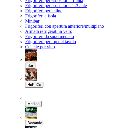
Frigoriferi per espositori - 1 anta
Frigoriferi per espositori - 2-3 ante
Frigoriferi per lattine
Frigoriferi a isola
Minibar
Frigoriferi con apertura anteriore/multipiano
Armadi refrigerati in vetro
Frigoriferi da supermercato
Frigoriferi per top del tavolo
Cellette per vino
Bar
HoReCa
Medico
Bevande