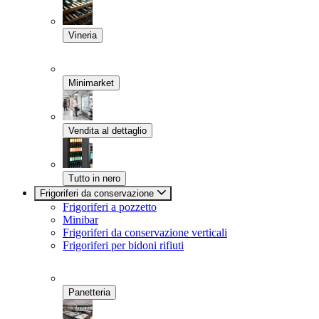
Vineria
Minimarket
Vendita al dettaglio
Tutto in nero
Frigoriferi da conservazione
Frigoriferi a pozzetto
Minibar
Frigoriferi da conservazione verticali
Frigoriferi per bidoni rifiuti
Panetteria