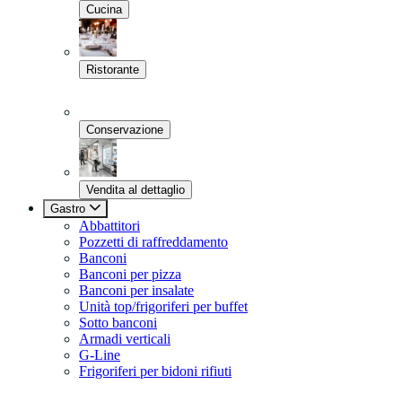
Cucina
Ristorante
Conservazione
Vendita al dettaglio
Gastro
Abbattitori
Pozzetti di raffreddamento
Banconi
Banconi per pizza
Banconi per insalate
Unità top/frigoriferi per buffet
Sotto banconi
Armadi verticali
G-Line
Frigoriferi per bidoni rifiuti