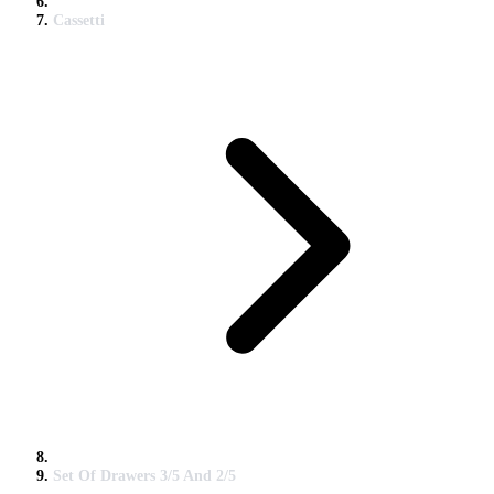
Cassetti
Set Of Drawers 3/5 And 2/5