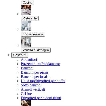
Cucina
Ristorante
Conservazione
Vendita al dettaglio
Gastro
Abbattitori
Pozzetti di raffreddamento
Banconi
Banconi per pizza
Banconi per insalate
Unità top/frigoriferi per buffet
Sotto banconi
Armadi verticali
G-Line
Frigoriferi per bidoni rifiuti