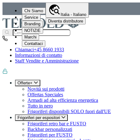
Chi Siamo
Italia - Italiano
Service
Diventa distributore
Branding
NOTIZIE
Marchi
Contattaci
Chiamaci
+45 8660 1933
Informazioni di contatto
Staff Vendite e Amministrazione
Offerte+
Novità sui prodotti
Offertas Speciales
Armadi ad alta efficienza energetica
Tutto in nero
Frigoriferi disponibili SOLO fuori dall'UE
Frigoriferi per espositori
Frigoriferi retro bar e FUSTO
Backbar personalizzati
Frigoriferi per FUSTO