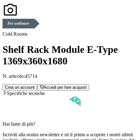
Per ordinare
Cold Rooms
Shelf Rack Module E-Type
1369x360x1680
N. articolo:
45714
Crea un account
Accedi per fare acquisti
Specifiche tecniche
Hai fame di più?
Iscriviti alla nostra newsletter e sii il primo a scoprire i nostri ultimi