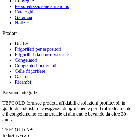
Consegne
Personalizzazione a marchio
Cataloghi
Garanzia
Notizie
Prodotti
Deals+
Frigoriferi per espositori
Frigoriferi da conservazione
Congelatori
Congelatori per gelati
Celle frigorifere
Gastro
Ricambi
Passione integrale
TEFCOLD fornisce prodotti affidabili e soluzioni profittevoli in
grado di soddisfare le esigenze di ogni cliente per il raffreddamento
e il congelamento commerciale di alimenti e bevande da oltre 30
anni.
TEFCOLD A/S
Industrivej 25