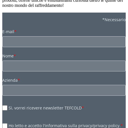
prodotti, offerte uniche e entusiasmanti curiosità dietro le quinte del
nostro mondo del raffreddamento!
*Necessario
E-mail
*
Nome
*
Azienda
*
Sì, vorrei ricevere newsletter TEFCOLD
*
Ho letto e accetto l'informativa sulla privacy/privacy policy.
*