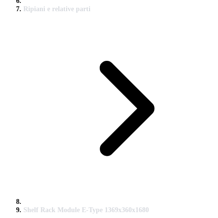
Ripiani e relative parti
Shelf Rack Module E-Type 1369x360x1680