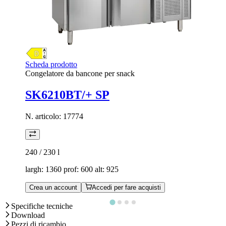
Scheda prodotto
Congelatore da bancone per snack
SK6210BT/+ SP
N. articolo:
17774
240 / 230
l
largh: 1360 prof: 600 alt: 925
Crea un account
Accedi per fare acquisti
Specifiche tecniche
Download
Pezzi di ricambio