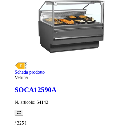
Scheda prodotto
Vetrina
SOCA12590A
N. articolo:
54142
/ 325
l