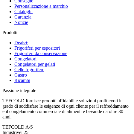
Consegne
Personalizzazione a marchio
Cataloghi
Garanzia
Notizie
Prodotti
Deals+
Frigoriferi per espositori
Frigoriferi da conservazione
Congelatori
Congelatori per gelati
Celle frigorifere
Gastro
Ricambi
Passione integrale
TEFCOLD fornisce prodotti affidabili e soluzioni profittevoli in
grado di soddisfare le esigenze di ogni cliente per il raffreddamento
e il congelamento commerciale di alimenti e bevande da oltre 30
anni.
TEFCOLD A/S
Industrivej 25