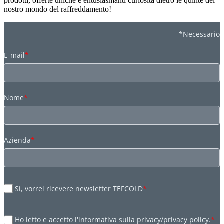
prodotti, offerte uniche e entusiasmanti curiosità dietro le quinte del
nostro mondo del raffreddamento!
*Necessario
E-mail
*
Nome
*
Azienda
*
Sì, vorrei ricevere newsletter TEFCOLD
*
Ho letto e accetto l'informativa sulla privacy/privacy policy.
*