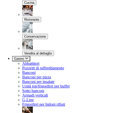
Cucina
Ristorante
Conservazione
Vendita al dettaglio
Gastro
Abbattitori
Pozzetti di raffreddamento
Banconi
Banconi per pizza
Banconi per insalate
Unità top/frigoriferi per buffet
Sotto banconi
Armadi verticali
G-Line
Frigoriferi per bidoni rifiuti