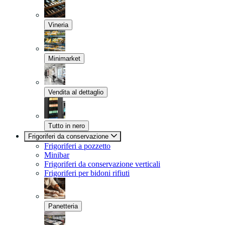
Vineria
Minimarket
Vendita al dettaglio
Tutto in nero
Frigoriferi da conservazione
Frigoriferi a pozzetto
Minibar
Frigoriferi da conservazione verticali
Frigoriferi per bidoni rifiuti
Panetteria