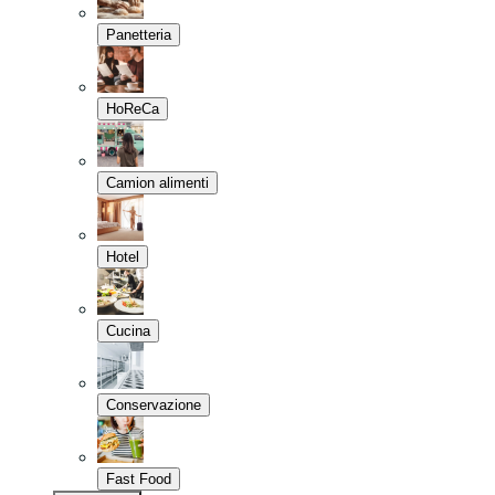
Panetteria
HoReCa
Camion alimenti
Hotel
Cucina
Conservazione
Fast Food