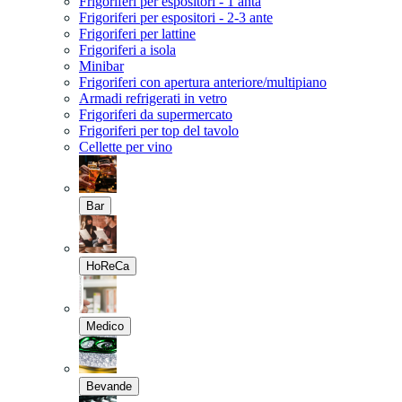
Frigoriferi per espositori - 1 anta
Frigoriferi per espositori - 2-3 ante
Frigoriferi per lattine
Frigoriferi a isola
Minibar
Frigoriferi con apertura anteriore/multipiano
Armadi refrigerati in vetro
Frigoriferi da supermercato
Frigoriferi per top del tavolo
Cellette per vino
Bar
HoReCa
Medico
Bevande