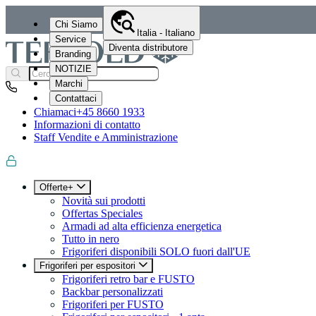
Chi Siamo
Italia - Italiano
Service
Diventa distributore
Branding
NOTIZIE
Marchi
Contattaci
Chiamaci
+45 8660 1933
Informazioni di contatto
Staff Vendite e Amministrazione
Offerte+
Novità sui prodotti
Offertas Speciales
Armadi ad alta efficienza energetica
Tutto in nero
Frigoriferi disponibili SOLO fuori dall'UE
Frigoriferi per espositori
Frigoriferi retro bar e FUSTO
Backbar personalizzati
Frigoriferi per FUSTO