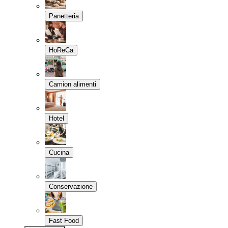
Panetteria
HoReCa
Camion alimenti
Hotel
Cucina
Conservazione
Fast Food