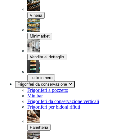
Vineria
Minimarket
Vendita al dettaglio
Tutto in nero
Frigoriferi da conservazione
Frigoriferi a pozzetto
Minibar
Frigoriferi da conservazione verticali
Frigoriferi per bidoni rifiuti
Panetteria