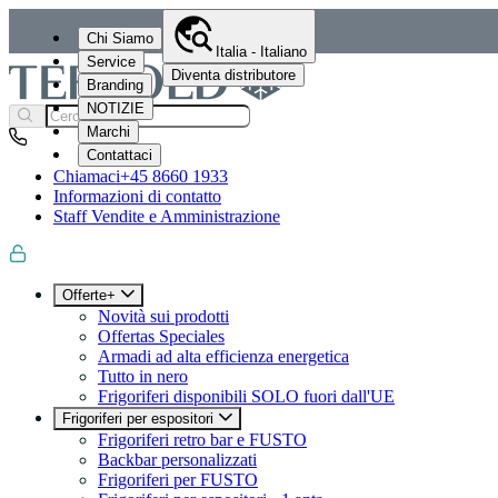
Chi Siamo
Italia - Italiano
Service
Diventa distributore
Branding
NOTIZIE
Marchi
Contattaci
Chiamaci
+45 8660 1933
Informazioni di contatto
Staff Vendite e Amministrazione
Offerte+
Novità sui prodotti
Offertas Speciales
Armadi ad alta efficienza energetica
Tutto in nero
Frigoriferi disponibili SOLO fuori dall'UE
Frigoriferi per espositori
Frigoriferi retro bar e FUSTO
Backbar personalizzati
Frigoriferi per FUSTO