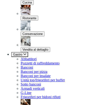
Cucina
Ristorante
Conservazione
Vendita al dettaglio
Gastro
Abbattitori
Pozzetti di raffreddamento
Banconi
Banconi per pizza
Banconi per insalate
Unità top/frigoriferi per buffet
Sotto banconi
Armadi verticali
G-Line
Frigoriferi per bidoni rifiuti