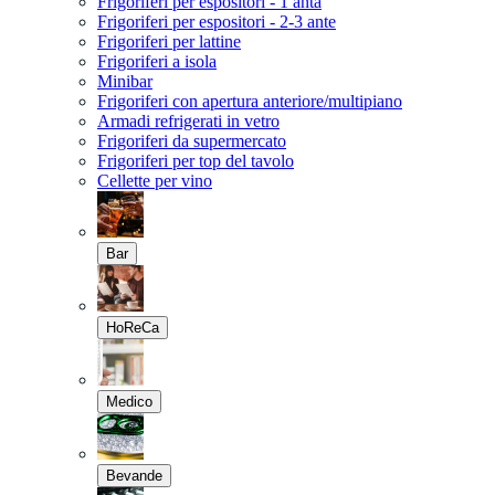
Frigoriferi per espositori - 1 anta
Frigoriferi per espositori - 2-3 ante
Frigoriferi per lattine
Frigoriferi a isola
Minibar
Frigoriferi con apertura anteriore/multipiano
Armadi refrigerati in vetro
Frigoriferi da supermercato
Frigoriferi per top del tavolo
Cellette per vino
Bar
HoReCa
Medico
Bevande