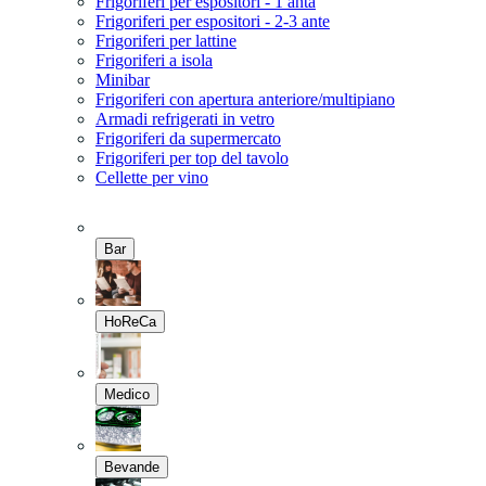
Frigoriferi per espositori - 1 anta
Frigoriferi per espositori - 2-3 ante
Frigoriferi per lattine
Frigoriferi a isola
Minibar
Frigoriferi con apertura anteriore/multipiano
Armadi refrigerati in vetro
Frigoriferi da supermercato
Frigoriferi per top del tavolo
Cellette per vino
Bar
HoReCa
Medico
Bevande