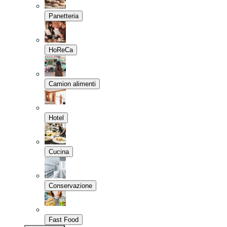
Panetteria
HoReCa
Camion alimenti
Hotel
Cucina
Conservazione
Fast Food