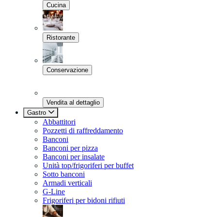
Cucina
Ristorante
Conservazione
Vendita al dettaglio
Gastro
Abbattitori
Pozzetti di raffreddamento
Banconi
Banconi per pizza
Banconi per insalate
Unità top/frigoriferi per buffet
Sotto banconi
Armadi verticali
G-Line
Frigoriferi per bidoni rifiuti