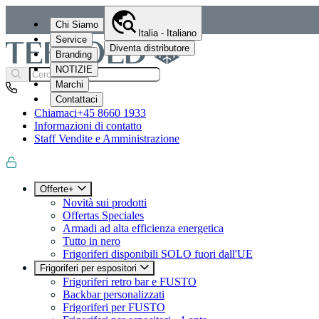
Chi Siamo
Italia - Italiano
Service
Diventa distributore
Branding
NOTIZIE
Marchi
Contattaci
Chiamaci
+45 8660 1933
Informazioni di contatto
Staff Vendite e Amministrazione
Offerte+
Novità sui prodotti
Offertas Speciales
Armadi ad alta efficienza energetica
Tutto in nero
Frigoriferi disponibili SOLO fuori dall'UE
Frigoriferi per espositori
Frigoriferi retro bar e FUSTO
Backbar personalizzati
Frigoriferi per FUSTO