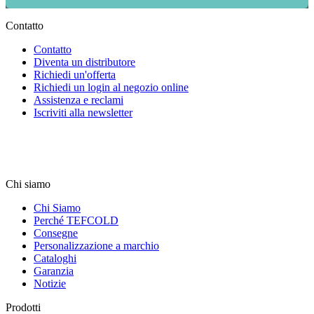
Contatto
Contatto
Diventa un distributore
Richiedi un'offerta
Richiedi un login al negozio online
Assistenza e reclami
Iscriviti alla newsletter
Chi siamo
Chi Siamo
Perché TEFCOLD
Consegne
Personalizzazione a marchio
Cataloghi
Garanzia
Notizie
Prodotti