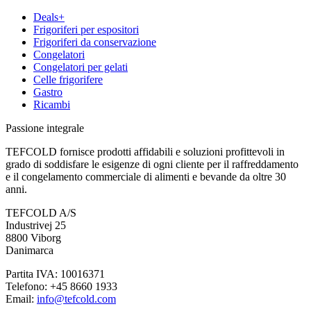
Deals+
Frigoriferi per espositori
Frigoriferi da conservazione
Congelatori
Congelatori per gelati
Celle frigorifere
Gastro
Ricambi
Passione integrale
TEFCOLD fornisce prodotti affidabili e soluzioni profittevoli in
grado di soddisfare le esigenze di ogni cliente per il raffreddamento
e il congelamento commerciale di alimenti e bevande da oltre 30
anni.
TEFCOLD A/S
Industrivej 25
8800 Viborg
Danimarca
Partita IVA: 10016371
Telefono: +45 8660 1933
Email:
info@tefcold.com